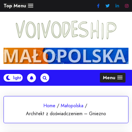
Skip
Top Menu
to
content
Menu
Home
/
Małopolska
/
Architekt z doświadczeniem – Gniezno